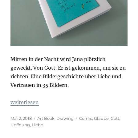
Mitten in der Nacht wird Jana plötzlich
geweckt. Von Gott. Er ist gekommen, um sie zu
richten. Eine Bildergeschichte über Liebe und
Vertrauen in 35 Bildern.
„Jana und ihr Erlebnis mitten in der Nacht“
weiterlesen
Veröffentlicht
Kategorien
Schlagwörter
Mai 2, 2018
Art Book
,
Drawing
Comic
,
Glaube
,
Gott
,
am
Hoffnung
,
Liebe