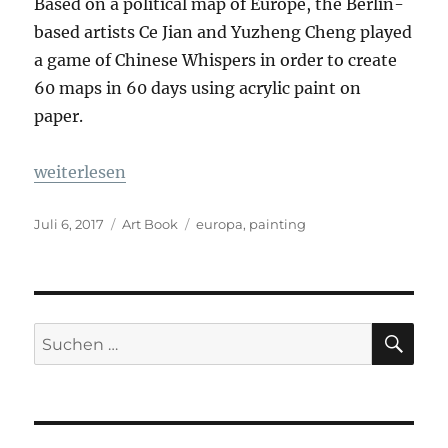
Based on a political map of Europe, the Berlin-
based artists Ce Jian and Yuzheng Cheng played
a game of Chinese Whispers in order to create
60 maps in 60 days using acrylic paint on
paper.
„Transeuropa“
weiterlesen
Veröffentlicht
Kategorien
Schlagwörter
Juli 6, 2017
Art Book
europa
,
painting
am
SU
Suche
nach: