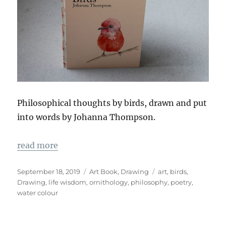
Philosophical thoughts by birds, drawn and put
into words by Johanna Thompson.
read more
Veröffentlicht
Kategorien
Schlagwörter
September 18, 2019
Art Book
,
Drawing
art
,
birds
,
am
Drawing
,
life wisdom
,
ornithology
,
philosophy
,
poetry
,
water colour