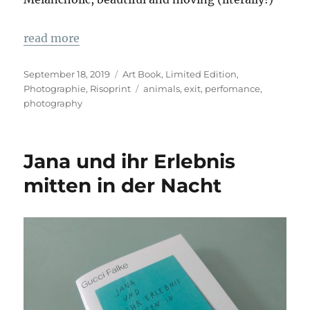
read more
Veröffentlicht
Kategorien
September 18, 2019
Art Book
,
Limited Edition
,
am
Schlagwörter
Photographie
,
Risoprint
animals
,
exit
,
perfomance
,
photography
Jana und ihr Erlebnis
mitten in der Nacht